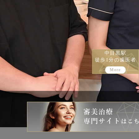
中目黒駅
徒歩1分の歯医者
More