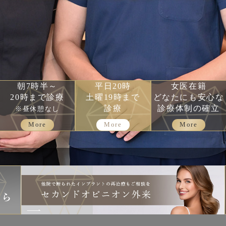
朝7時半～
平日20時
女医在籍
20時まで診療
土曜19時まで
どなたにも安心な
診療
診療体制の確立
※昼休憩なし
More
More
More