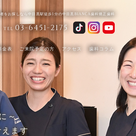
者をお探しなら中目黒駅徒歩1分の中目黒BIANCA歯科矯正歯科
03-6451-2175
TEL
料金表
ご来院予定の方
アクセス
歯科コラム
に～
叶えます