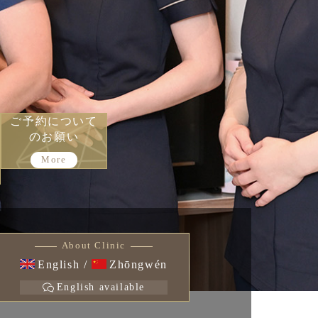
ご予約について
のお願い
More
About Clinic
English /
Zhōngwén
English available