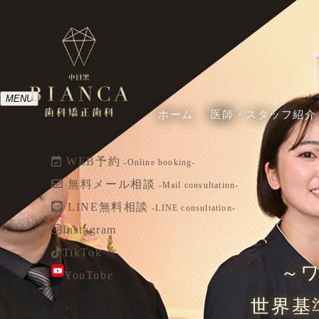
MENU
ホーム
医師・スタッフ紹介
WEB予約
-Online booking-
無料メール相談
-Mail consultation-
LINE無料相談
-LINE consultation-
Instagram
TikTok
～
YouTube
世界基