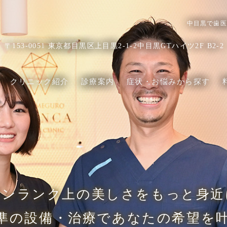
中目黒で歯医
〒153-0051
東京都目黒区上目黒2-1-2中目黒GTハイツ2F B2-2
クリニック紹介
診療案内
症状・お悩みから探す
ワンランク上の美しさをもっと身近
準の設備・治療であなたの希望を