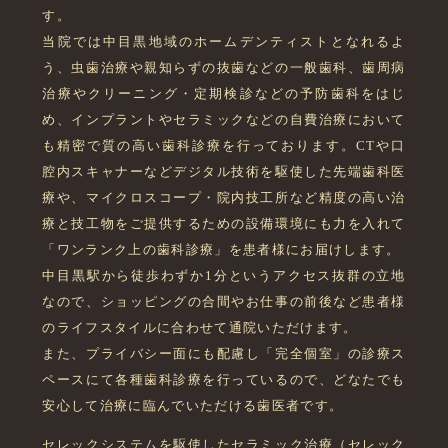
す。
当院では中目黒地域のホームデンティストとなれるよ
う、虫歯治療や親知らずの抜歯などの一般歯科、歯周病
治療やクリーニング・定期検診などの予防歯科をはじ
め、インプラントやセラミックなどの自費治療において
も精密で質の高い歯科診療を行っております。CTや口
腔内スキャナーなどデジタル技術を駆使した先端歯科医
療や、マイクロスコープ・院内技工所など精度の高い治
療と技工物をご提供するための設備環境にも力を入れて
「ワンランク上の歯科診療」を患者様にお届けします。
中目黒駅から徒歩わずか1分というアクセス抜群の立地
なので、ショッピングの合間やお仕事の前後など患者様
のライフスタイルに合わせて通院いただけます。
また、プライバシー面にも配慮し「完全個室」の診療ス
ペースにて各種歯科診療を行っているので、どなたでも
安心して治療に臨んでいただける歯医者です。
セレックシステムを駆使したセラミック治療（セレック