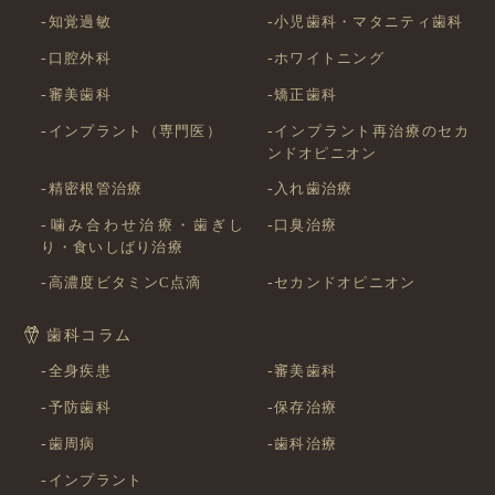
知覚過敏
小児歯科・マタニティ歯科
口腔外科
ホワイトニング
審美歯科
矯正歯科
インプラント（専門医）
インプラント再治療のセカ
ンドオピニオン
精密根管治療
入れ歯治療
噛み合わせ治療・歯ぎし
口臭治療
り・食いしばり治療
高濃度ビタミンC点滴
セカンドオピニオン
歯科コラム
全身疾患
審美歯科
予防歯科
保存治療
歯周病
歯科治療
インプラント