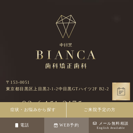
〒153-0051
東京都目黒区上目黒2-1-2中目黒GTハイツ2F B2-2
03-6451-2175
TEL
症状・お悩みから探す
ご来院予定の方
メール無料相談
月
火
水
木
金
土
日
診療時間
電話
WEB予約
English Available