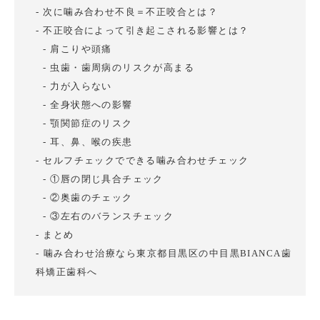
次に噛み合わせ不良＝不正咬合とは？
不正咬合によって引き起こされる影響とは？
肩こりや頭痛
虫歯・歯周病のリスクが高まる
力が入らない
全身状態への影響
顎関節症のリスク
耳、鼻、喉の疾患
セルフチェックでできる噛み合わせチェック
①唇の閉じ具合チェック
②奥歯のチェック
③左右のバランスチェック
まとめ
噛み合わせ治療なら東京都目黒区の中目黒BIANCA歯
科矯正歯科へ