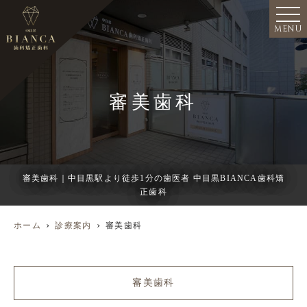
MENU
審美歯科
審美歯科｜中目黒駅より徒歩1分の歯医者 中目黒BIANCA歯科矯
正歯科
ホーム
診療案内
審美歯科
審美歯科