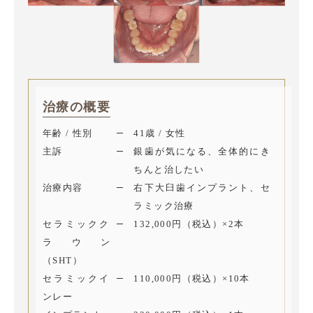
治療の概要
年齢 / 性別
41歳 / 女性
主訴
銀歯が気になる、全体的にき
ちんと治したい
治療内容
右下大臼歯インプラント、セ
ラミック治療
セラミックク
132,000円（税込）×2本
ラウン
（SHT）
セラミックイ
110,000円（税込）×10本
ンレー