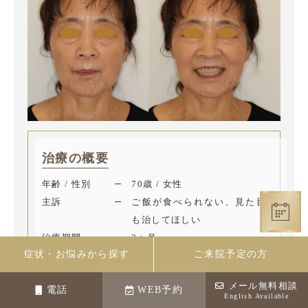
治療の概要
年齢 / 性別
70歳 / 女性
主訴
ご飯が食べられない、見た目
も治してほしい
治療期間
3ヶ月
症状・お悩みから探す
ご来院予定の方
セラミックク
132,000円（税込）×7本
ラウン
メール無料相談
電話
WEB予約
（SHT）
English Available